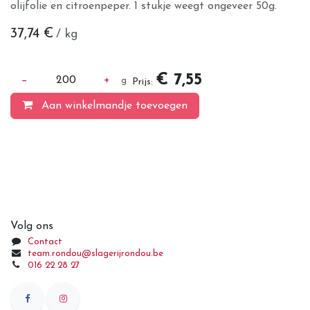
olijfolie en citroenpeper. 1 stukje weegt ongeveer 50g.
37,74
€
/ kg
€ 7,55
−
200
+
g
Prijs:
Aan winkelmandje toevoegen
Volg ons
Contact
team.rondou@slagerijrondou.be
016 22 28 27