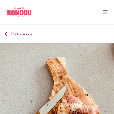
Overslaan naar inhoud
Het varken