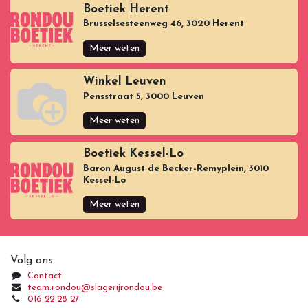
Boetiek Herent
Brusselsesteenweg 46, 3020 Herent
Meer weten
Winkel Leuven
Pensstraat 5, 3000 Leuven
Meer weten
Boetiek Kessel-Lo
Baron August de Becker-Remyplein, 3010
Kessel-Lo
Meer weten
Volg ons
Contact
team.rondou@slagerijrondou.be
016 22 28 27