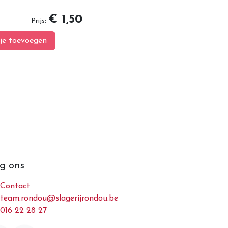
€ 1,50
Prijs:
je toevoegen
g ons
Contact
team.rondou@slagerijrondou.be
016 22 28 27