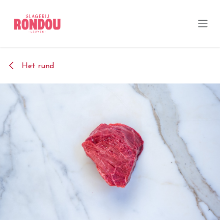
Overslaan naar inhoud
Het rund