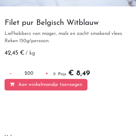
Filet pur Belgisch Witblauw
Liefhebbers van mager, mals en zacht smakend vlees.
Reken 150g/persoon.
42,45
€
/ kg
€ 8,49
−
200
+
g
Prijs:
Aan winkelmandje toevoegen