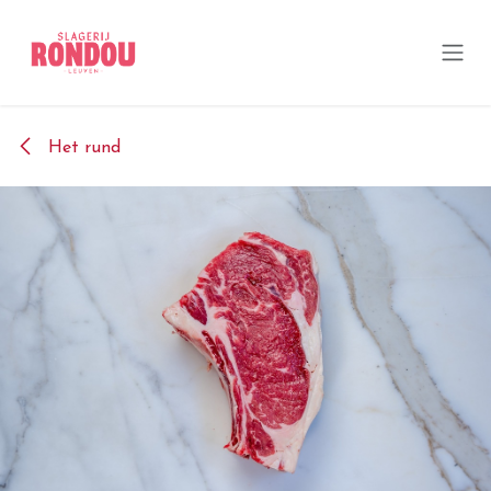
Overslaan naar inhoud
Het rund