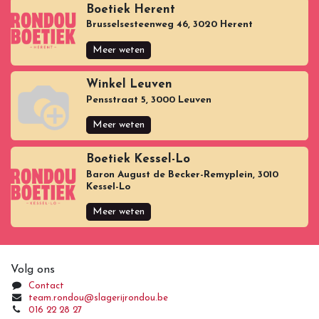
Boetiek Herent
Brusselsesteenweg 46, 3020 Herent
Meer weten
Winkel Leuven
Pensstraat 5, 3000 Leuven
Meer weten
Boetiek Kessel-Lo
Baron August de Becker-Remyplein, 3010
Kessel-Lo
Meer weten
Volg ons
Contact
team.rondou@slagerijrondou.be
016 22 28 27