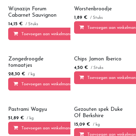
Wijnazijn Forum
Worstenbroodje
Cabarnet Sauvignon
1,89
€
/ Stuks
14,15
€
/ Stuks
Toevoegen aan winkelman
Toevoegen aan winkelmandje
Zongedroogde
Chips Jamon Iberico
tomaatjes
4,50
€
/ Stuks
28,30
€
/ kg
Toevoegen aan winkelman
Toevoegen aan winkelmandje
Pastrami Wagyu
Gezouten spek Duke
Of Berkshire
51,89
€
/ kg
15,09
€
/ kg
Toevoegen aan winkelmandje
Toevoegen aan winkelman