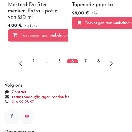
Mosterd De Ster
Tapenade paprika
medium Extra - potje
28,00
€
/ kg
van 210 ml
Toevoegen aan winkelman
4,00
€
/ Stuks
Toevoegen aan winkelmandje
1
…
5
6
7
8
Volg ons
Contact
team.rondou@slagerijrondou.be
016 22 28 27