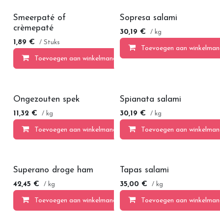
Smeerpaté of
Sopresa salami
crèmepaté
30,19
€
/ kg
1,89
€
/ Stuks
Toevoegen aan winkelman
Toevoegen aan winkelmandje
Ongezouten spek
Spianata salami
11,32
€
30,19
€
/ kg
/ kg
Toevoegen aan winkelmandje
Toevoegen aan winkelman
Superano droge ham
Tapas salami
42,45
€
35,00
€
/ kg
/ kg
Toevoegen aan winkelmandje
Toevoegen aan winkelman