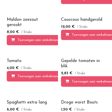
Maldon zeezout
Couscous handgerold
gerookt
12,00
€
/ Stuks
8,00
€
/ Stuks
Toevoegen aan winkelman
Toevoegen aan winkelmandje
Tomato
Gepelde tomaten in
blik
4,00
€
/ Stuks
2,83
€
/ Stuks
Toevoegen aan winkelmandje
Toevoegen aan winkelman
Spaghetti extra lang
Droge worst Bouts
6,00
€
1,50
€
/ Stuks
/ Stuks