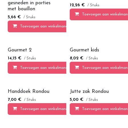
gesneden in porties
12,26
€
/ Stuks
met bouillon
Toevoegen aan winkelman
5,66
€
/ Stuks
Toevoegen aan winkelmandje
Gourmet 2
Gourmet kids
14,15
€
8,02
€
/ Stuks
/ Stuks
Toevoegen aan winkelmandje
Toevoegen aan winkelman
Handdoek Rondou
Jutte zak Rondou
7,00
€
5,00
€
/ Stuks
/ Stuks
Toevoegen aan winkelmandje
Toevoegen aan winkelman