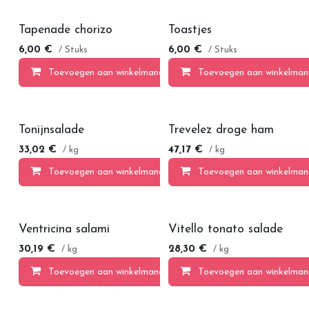
Tapenade chorizo
Toastjes
6,00
€
6,00
€
/ Stuks
/ Stuks
Toevoegen aan winkelmandje
Toevoegen aan winkelman
Tonijnsalade
Trevelez droge ham
33,02
€
47,17
€
/ kg
/ kg
Toevoegen aan winkelmandje
Toevoegen aan winkelman
Ventricina salami
Vitello tonato salade
30,19
€
28,30
€
/ kg
/ kg
Toevoegen aan winkelmandje
Toevoegen aan winkelman