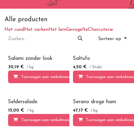
Alle producten
Het rund
Het varken
Het lam
Gevogelte
Charcuterie
Sorteer op
Salami zonder look
Saltufo
30,19
€
4,50
€
/ kg
/ Stuks
Toevoegen aan winkelmandje
Toevoegen aan winkelman
Seldersalade
Serano droge ham
15,00
€
47,17
€
/ kg
/ kg
Toevoegen aan winkelmandje
Toevoegen aan winkelman