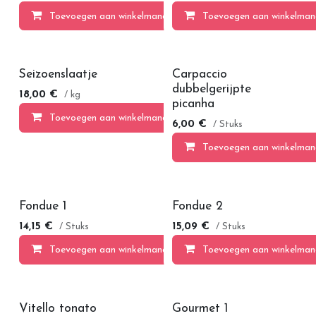
Toevoegen aan winkelmandje
Toevoegen aan winkelman
Seizoenslaatje
Carpaccio
dubbelgerijpte
18,00
€
/ kg
picanha
Toevoegen aan winkelmandje
6,00
€
/ Stuks
Toevoegen aan winkelman
Fondue 1
Fondue 2
14,15
€
15,09
€
/ Stuks
/ Stuks
Toevoegen aan winkelmandje
Toevoegen aan winkelman
Vitello tonato
Gourmet 1