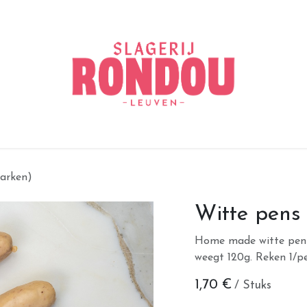
varken)
Witte pens
Home made witte pens.
weegt 120g. Reken 1/p
1,70
€
/ Stuks