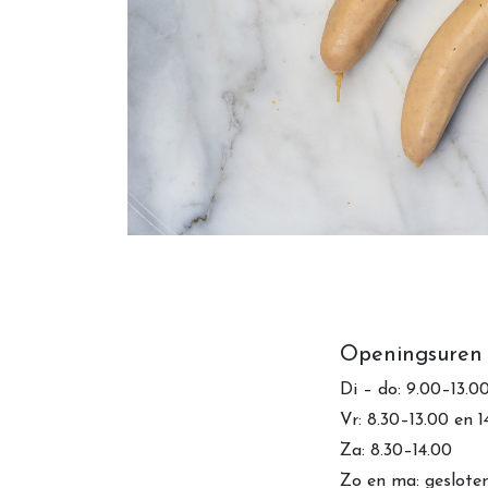
Openingsuren
Di – do: 9.00–13.0
Vr: 8.30–13.00 en 
Za: 8.30–14.00
Zo en ma: geslote