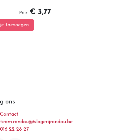
€ 3,77
Prijs:
je toevoegen
g ons
Contact
team.rondou@slagerijrondou.be
016 22 28 27