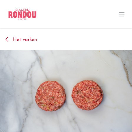
Overslaan naar inhoud
Het varken