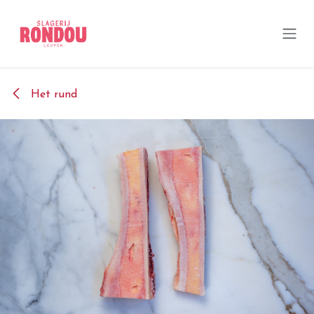
Overslaan naar inhoud
Het rund