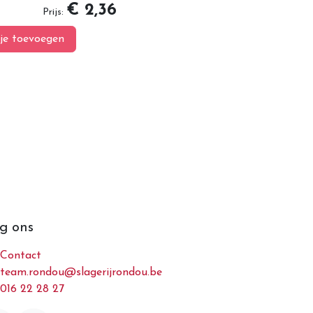
€ 2,36
Prijs:
je toevoegen
g ons
Contact
team.rondou@slagerijrondou.be
016 22 28 27