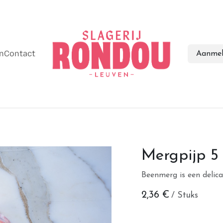
en
Contact
Aanmel
Mergpijp 5
Beenmerg is een delic
2,36
€
/ Stuks