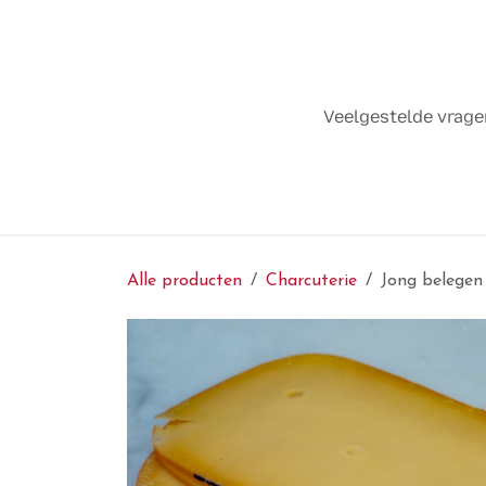
Overslaan naar inhoud
Veelgestelde vrag
Alle producten
Charcuterie
Jong belegen