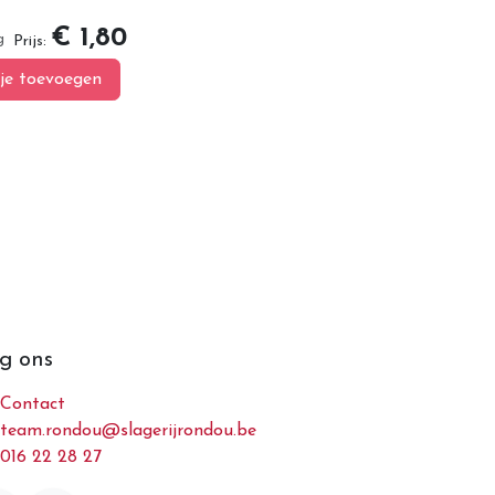
€ 1,80
g
Prijs:
je toevoegen
g ons
Contact
team.rondou@slagerijrondou.be
016 22 28 27