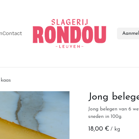
en
Contact
Aanmel
 kaas
Jong beleg
Jong belegen van 6 we
sneden in 100g.
18,00
€
/ kg