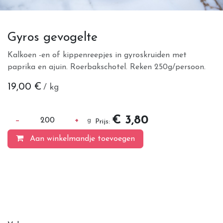
Gyros gevogelte
Kalkoen -en of kippenreepjes in gyroskruiden met
paprika en ajuin. Roerbakschotel. Reken 250g/persoon.
19,00
€
/ kg
€ 3,80
−
200
+
g
Prijs:
Aan winkelmandje toevoegen