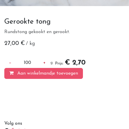
Gerookte tong
Rundstong gekookt en gerookt.
27,00
€
/ kg
€ 2,70
−
100
+
g
Prijs:
Aan winkelmandje toevoegen
Volg ons