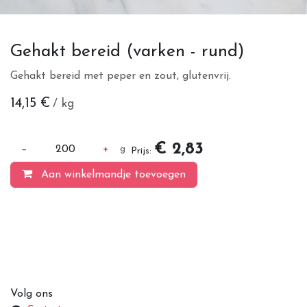
Gehakt bereid (varken - rund)
Gehakt bereid met peper en zout, glutenvrij.
14,15
€
/ kg
€ 2,83
−
200
+
g
Prijs:
Aan winkelmandje toevoegen
Volg ons