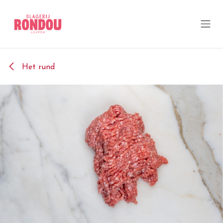
Overslaan naar inhoud
Het rund