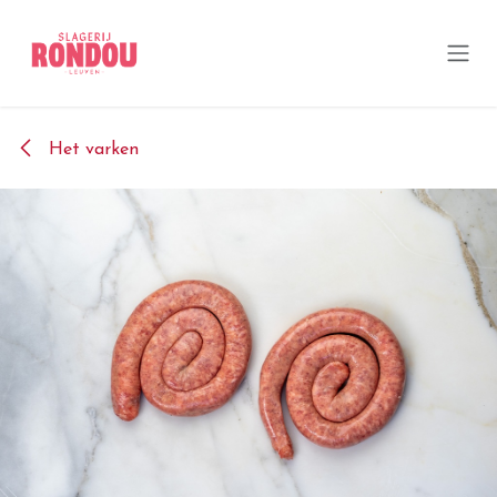
Overslaan naar inhoud
Het varken