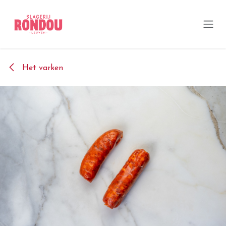
Overslaan naar inhoud
Het varken