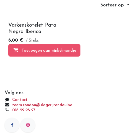
Sorteer op
Varkenskotelet Pata
Negra Iberico
6,00
€
/ Stuks
Toevoegen aan winkelmandje
Volg ons
Contact
team.rondou@slagerijrondou.be
016 22 28 27