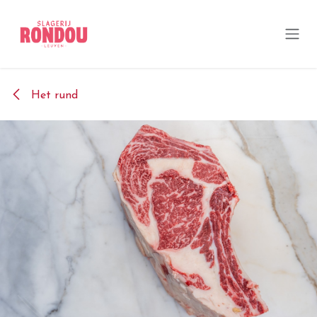
Overslaan naar inhoud
Het rund